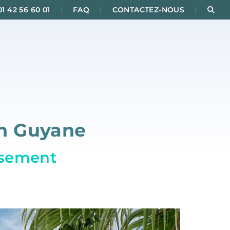
|
|
|
Rec
01 42 56 60 01
FAQ
CONTACTEZ-NOUS
en Guyane
issement