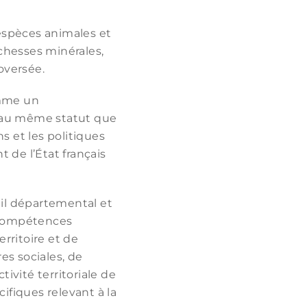
espèces animales et
chesses minérales,
oversée.
omme un
e au même statut que
s et les politiques
 de l’État français
eil départemental et
 compétences
ritoire et de
es sociales, de
tivité territoriale de
ifiques relevant à la