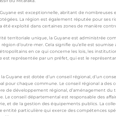
ssif du Mitaraka.
a Guyane est exceptionnelle, abritant de nombreuses 
rotégées. La région est également réputée pour ses ri
a été exploité dans certaines zones de manière contr
vité territoriale unique, la Guyane est administrée c
région d’outre-mer. Cela signifie qu’elle est soumis
opolitains en ce qui concerne les lois, les institution
 est représentée par un préfet, qui est le représentant
e, la Guyane est dotée d’un conseil régional, d’un cons
pal pour chaque commune. Le conseil régional a des
ère de développement régional, d’aménagement du ter
e. Le conseil départemental est responsable des affair
irie, et de la gestion des équipements publics. La collec
 entité particulière qui exerce des compétences spéc