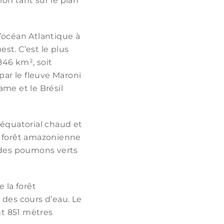
ion tant sur le plan
l’océan Atlantique à
est. C’est le plus
846 km², soit
par le fleuve Maroni
name et le Brésil
 équatorial chaud et
La forêt amazonienne
n des poumons verts
 la forêt
des cours d’eau. Le
nt 851 mètres