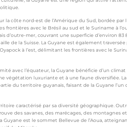
 culturelle, la Guyane est une région qui attire l’attent
litique.
ur la côte nord-est de l’Amérique du Sud, bordée par 
es frontières avec le Brésil au sud et le Suriname à l’ou
çais d’outre-mer, couvrant une superficie d’environ 83 
taille de la Suisse. La Guyane est également traversée 
e Oyapock à l’est, délimitant les frontières avec le Suri
imité avec l’équateur, la Guyane bénéficie d’un climat
e végétation luxuriante et à une faune diversifiée. 
rtie du territoire guyanais, faisant de la Guyane l’u
itoire caractérisé par sa diversité géographique. Outre
rouve des savanes, des marécages, des montagnes et 
la Guyane est le sommet Bellevue de l’Aoua, atteigna