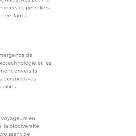
iniers et pétroliers
n veillant à
’émergence de
biotechnologie et les
ment envers la
s perspectives
lifiés.
s voyageurs en
 la biodiversité
 croissant de