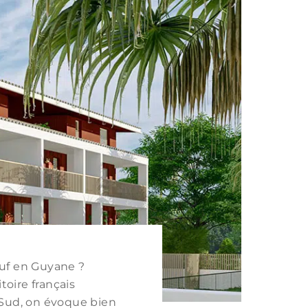
euf en Guyane ?
toire français
Sud, on évoque bien