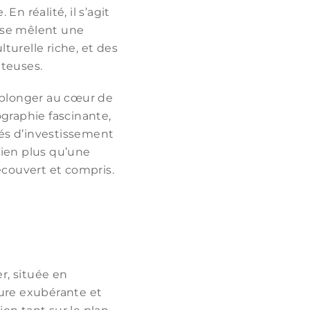
En réalité, il s’agit
 se mêlent une
turelle riche, et des
teuses.
s plonger au cœur de
ographie fascinante,
és d’investissement
bien plus qu’une
écouvert et compris.
er, située en
ure exubérante et