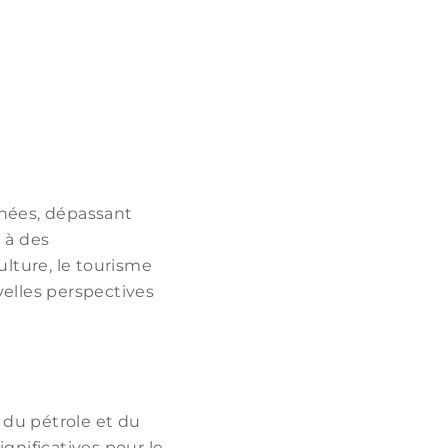
nées, dépassant
 à des
ulture, le tourisme
velles perspectives
 du pétrole et du
ignificatives pour le