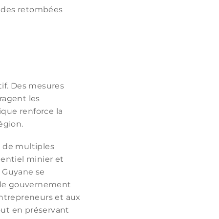
ec des retombées
atif. Des mesures
uragent les
ique renforce la
égion.
 de multiples
entiel minier et
la Guyane se
 le gouvernement
entrepreneurs et aux
out en préservant