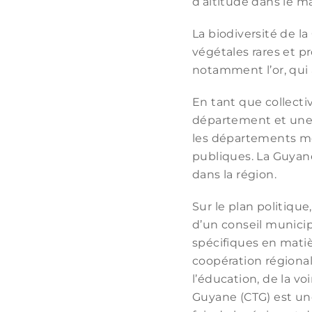
d’altitude dans le ma
La biodiversité de l
végétales rares et p
notamment l’or, qui 
En tant que collecti
département et une 
les départements métr
publiques. La Guyane
dans la région.
Sur le plan politiqu
d’un conseil munici
spécifiques en mati
coopération régional
l’éducation, de la vo
Guyane (CTG) est une