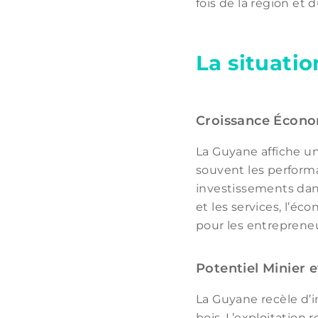
fois de la région et
La situati
Croissance Écon
La Guyane affiche u
souvent les perform
investissements dans 
et les services, l’é
pour les entrepreneu
Potentiel Minier 
La Guyane recèle d’i
bois. L’exploitation 