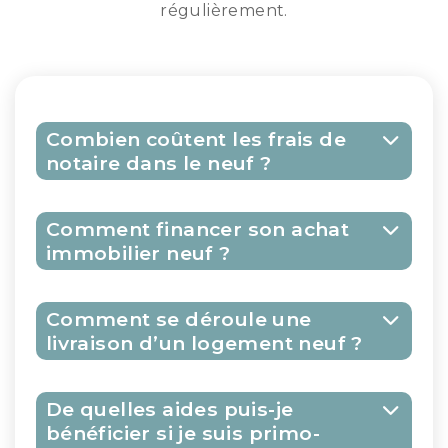
régulièrement.
Combien coûtent les frais de
notaire dans le neuf ?
Comment financer son achat
immobilier neuf ?
Épargne personnelle
Comment se déroule une
livraison d’un logement neuf ?
Avant de chercher un prêt,
évaluez votre épargne disponible.
Elle servira en général de mise de
De quelles aides puis-je
départ (apport personnel) pour
bénéficier si je suis primo-