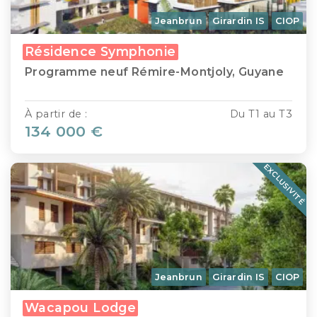
Jeanbrun
Girardin IS
CIOP
Résidence Symphonie
Programme neuf Rémire-Montjoly, Guyane
À partir de :
Du T1 au T3
134 000 €
EXCLUSIVITÉ
Jeanbrun
Girardin IS
CIOP
Wacapou Lodge