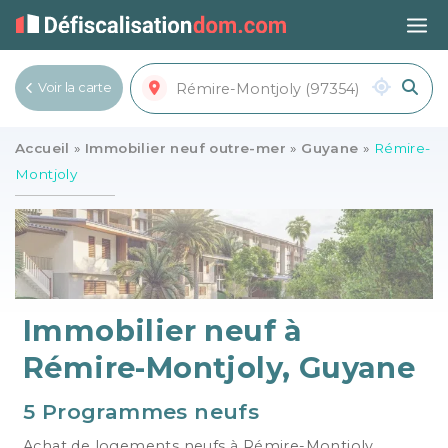
Voir la carte
Voir la liste
Accueil
»
Immobilier neuf outre-mer
»
Guyane
»
Rémire-
Montjoly
Immobilier neuf à
Rémire-Montjoly, Guyane
5 Programmes neufs
Achat de logements neufs à Rémire-Montjoly