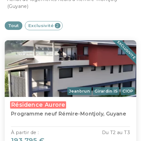
(Guyane)
Tout
Exclusivité
2
EXCLUSIVITÉ
Jeanbrun
Girardin IS
CIOP
Résidence Aurore
Programme neuf Rémire-Montjoly, Guyane
À partir de :
Du T2 au T3
193 795 €