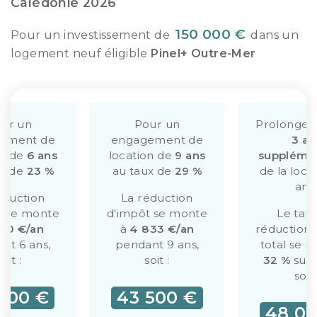
Calédonie 2026
150 000 €
Pour un investissement de
dans un
logement neuf éligible
Pinel+ Outre-Mer
ur un
Pour un
Prolongem
ement de
engagement de
3 an
on de
6 ans
location de
9 ans
supplémen
ux de
23 %
au taux de
29 %
de la loca
ans
éduction
La réduction
t se monte
d'impôt se monte
Le tau
750 €/an
à
4 833 €/an
réduction 
nt 6 ans,
pendant 9 ans,
total se 
soit :
soit :
32 %
sur 
soit 
500 €
43 500 €
48 00