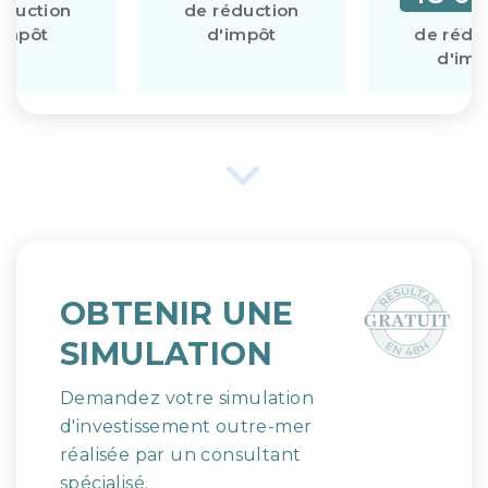
éduction
de réduction
impôt
d'impôt
de rédu
d'imp
OBTENIR UNE
SIMULATION
Demandez votre simulation
d'investissement outre-mer
réalisée par un consultant
spécialisé.