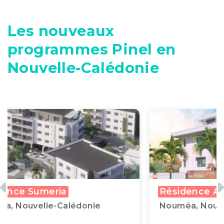
Les nouveaux
programmes Pinel en
Nouvelle-Calédonie
Previous
N
 Alyssa
Résidence Ikon
uvelle-Calédonie
Nouméa, Nouvelle-C