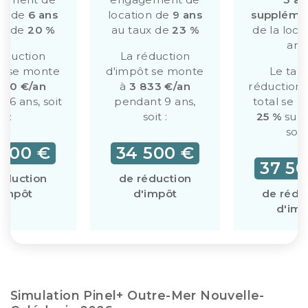
on de
6 ans
location de
9 ans
supplémen
ux de
20 %
au taux de
23 %
de la loca
ans
éduction
La réduction
t se monte
d'impôt se monte
Le tau
000 €/an
à
3 833 €/an
réduction 
 6 ans, soit
pendant 9 ans,
total se 
:
soit :
25 %
sur 
soit 
 000 €
34 500 €
37 50
éduction
de réduction
'impôt
d'impôt
de rédu
d'imp
Simulation Pinel+ Outre-Mer Nouvelle-