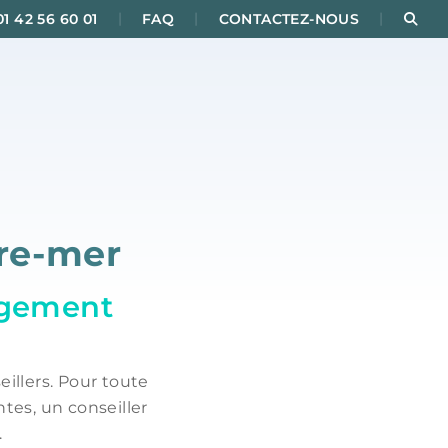
|
|
|
Rec
01 42 56 60 01
FAQ
CONTACTEZ-NOUS
tre-mer
gagement
illers. Pour toute
tes, un conseiller
.