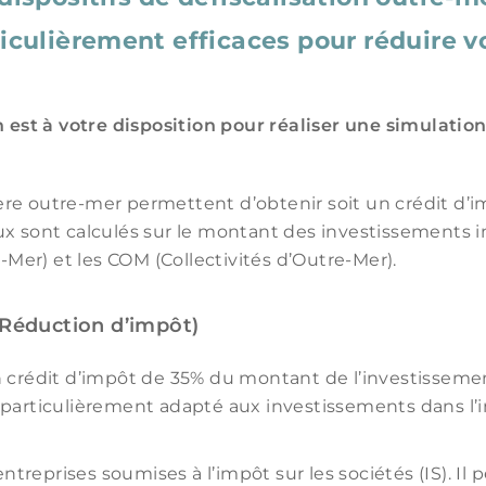
iculièrement efficaces pour réduire v
REMARQUE / HORAIRES
 est à votre disposition pour réaliser une simulatio
ère outre-mer permettent d’obtenir soit un crédit d’imp
J’accepte de recevoir des informations sur les produ
caux sont calculés sur le montant des investissements i
J’accepte les conditions de la politique de confidenti
r) et les COM (Collectivités d’Outre-Mer).
 (Réduction d’impôt)
n crédit d’impôt de 35% du montant de l’investissemen
 est particulièrement adapté aux investissements dans 
politique de confidentialité
 entreprises soumises à l’impôt sur les sociétés (IS). I