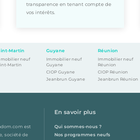
transparence en tenant compte de
vos intérêts.
int-Martin
Guyane
Réunion
mobilier neuf
Immobilier neuf
Immobilier neuf
int-Martin
Guyane
Réunion
CIOP Guyane
CIOP Réunion
Jeanbrun Guyane
Jeanbrun Réunion
En savoir plus
iondom.com est
Qui sommes-nous ?
e, société de
Nos programmes neufs