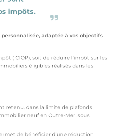
os impôts.
n personnalisée, adaptée à vos objectifs
ôt ( CIOP), soit de réduire l’impôt sur les
its par email
mmobiliers éligibles réalisés dans les
alité *
t retenu, dans la limite de plafonds
l’immobilier neuf en Outre-Mer, sous
l permet de bénéficier d’une réduction