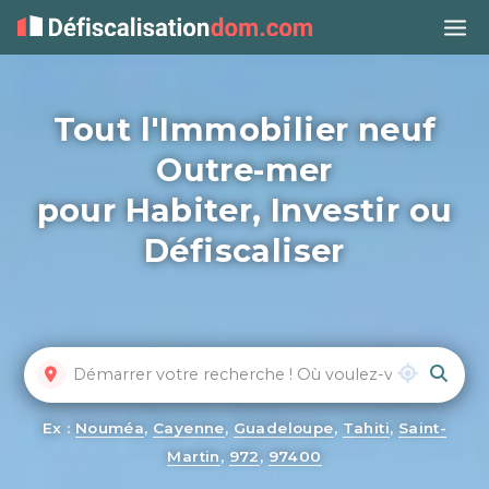
Tout l'Immobilier neuf
Outre-mer
pour Habiter, Investir ou
Défiscaliser
Ex :
Nouméa
,
Cayenne
,
Guadeloupe
,
Tahiti
,
Saint-
Martin
,
972
,
97400