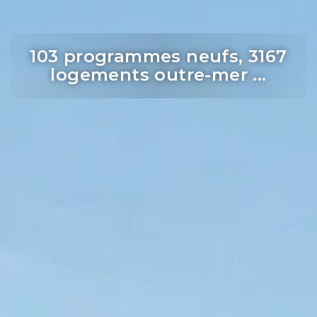
103 programmes neufs, 3167
logements outre-mer ...