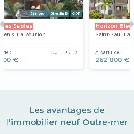
Jeanbrun
Girardin IS
CIOP
Jea
Previous
N
leu
Le Lincoln
 La Réunion
Saint-Denis, La Réun
Du T2 au T4
À partir de :
 €
438 836 €
Les avantages de
l'immobilier neuf Outre-mer