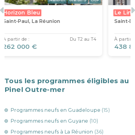
Jeanbrun
Girardin IS
CIOP
Jea
Previous
N
leu
Le Lincoln
 La Réunion
Saint-Denis, La Réun
Du T2 au T4
À partir de :
 €
438 836 €
Tous les programmes éligibles au
Pinel Outre-mer
Programmes neufs en Guadeloupe
(15)
Programmes neufs en Guyane
(10)
Programmes neufs à La Réunion
(36)