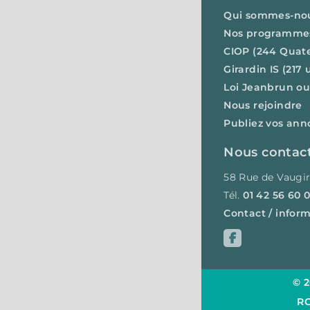
Qui sommes-no
Nos programme
CIOP (244 Quat
Girardin IS (217
Loi Jeanbrun o
Nous rejoindre
Publiez vos ann
Nous contac
58 Rue de Vaugir
Tél.
01 42 56 60 0
Contact / infor
© 
R