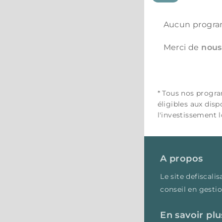
Aucun progra
Merci de
nous
* Tous nos progr
éligibles aux disp
l'investissement l
A propos
Le site defiscal
conseil en gesti
En savoir plu