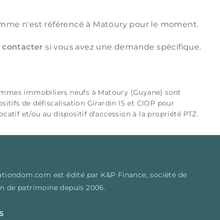
mme n'est référencé à Matoury pour le moment.
 contacter
si vous avez une demande spécifique.
ammes immobiliers neufs à Matoury (Guyane) sont
ositifs de défiscalisation Girardin IS et CIOP pour
ocatif et/ou au dispositif d'accession à la propriété PTZ.
isationdom.com est édité par K&P Finance, société de
on de patrimoine depuis 2006.
s