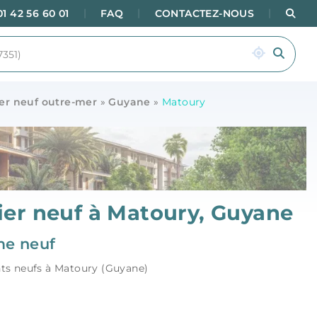
|
|
|
Rec
01 42 56 60 01
FAQ
CONTACTEZ-NOUS
er neuf outre-mer
»
Guyane
»
Matoury
er neuf à Matoury, Guyane
e neuf
ts neufs à Matoury (Guyane)