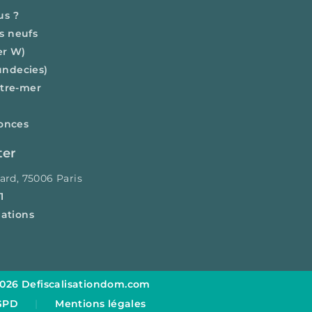
us ?
s neufs
er W)
 undecies)
utre-mer
onces
ter
ard, 75006 Paris
1
mations
2026 Defiscalisationdom.com
GPD
|
Mentions légales