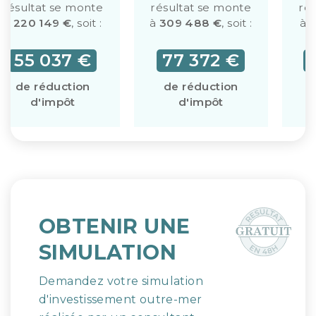
résultat se monte
résultat se monte
ré
à
220 149 €
, soit :
à
309 488 €
, soit :
à
3
55 037 €
77 372 €
de réduction
de réduction
d'impôt
d'impôt
OBTENIR UNE
SIMULATION
Demandez votre simulation
d'investissement outre-mer