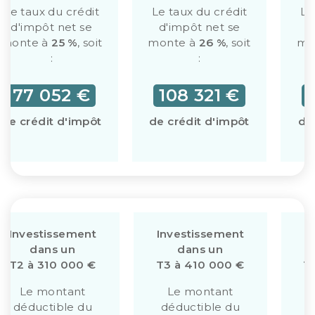
Le taux du crédit
Le taux du crédit
Le
d'impôt net se
d'impôt net se
d
monte à
25 %
, soit
monte à
26 %
, soit
mo
:
:
77 052 €
108 321 €
de crédit d'impôt
de crédit d'impôt
de
Investissement
Investissement
I
dans un
dans un
T2 à 310 000 €
T3 à 410 000 €
T
Le montant
Le montant
déductible du
déductible du
d