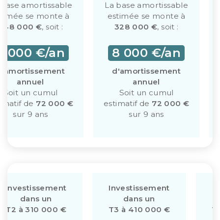
 base amortissable
La base amortissable
stimée se monte à
estimée se monte à
248 000 €
, soit :
328 000 €
, soit :
8 000 €/an
8 000 €/an
d'amortissement
d'amortissement
annuel
annuel
Soit un cumul
Soit un cumul
imatif de
72 000 €
estimatif de
72 000 €
sur 9 ans
sur 9 ans
Investissement
Investissement
I
dans un
dans un
T2 à 310 000 €
T3 à 410 000 €
T