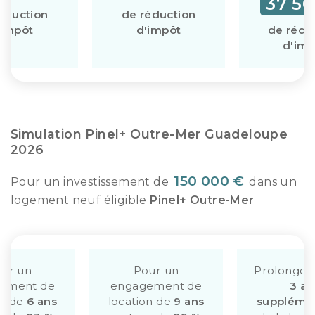
37 50
éduction
de réduction
'impôt
d'impôt
de rédu
d'imp
Simulation Pinel+ Outre-Mer Guadeloupe
2026
150 000 €
Pour un investissement de
dans un
logement neuf éligible
Pinel+ Outre-Mer
ur un
Pour un
Prolongem
ement de
engagement de
3 an
on de
6 ans
location de
9 ans
supplémen