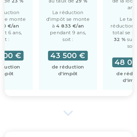
ux de
23 %
au taux de
29 %
de la loca
ans
éduction
La réduction
t se monte
d'impôt se monte
Le tau
750 €/an
à
4 833 €/an
réduction 
nt 6 ans,
pendant 9 ans,
total se 
soit :
soit :
32 %
sur 
soit 
500 €
43 500 €
48 00
éduction
de réduction
impôt
d'impôt
de rédu
d'imp