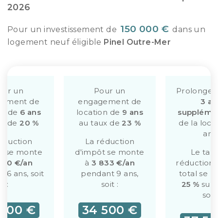
2026
150 000 €
Pour un investissement de
dans un
logement neuf éligible
Pinel Outre-Mer
our un
Pour un
Prolonge
gement de
engagement de
3 an
on de
6 ans
location de
9 ans
supplémen
ux de
20 %
au taux de
23 %
de la loca
ans
éduction
La réduction
t se monte
d'impôt se monte
Le tau
000 €/an
à
3 833 €/an
réduction 
 6 ans, soit
pendant 9 ans,
total se 
:
soit :
25 %
sur 
soit 
 000 €
34 500 €