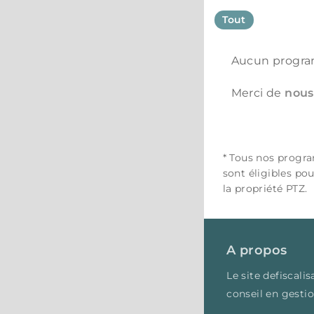
Tout
Aucun progra
Merci de
nous
* Tous nos progr
sont éligibles pou
la propriété PTZ.
A propos
Le site defiscal
conseil en gesti