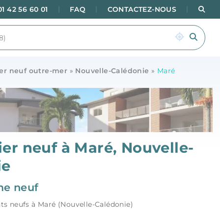
|
|
|
Rec
01 42 56 60 01
FAQ
CONTACTEZ-NOUS
er neuf outre-mer
»
Nouvelle-Calédonie
»
Maré
er neuf à Maré, Nouvelle-
ie
e neuf
s neufs à Maré (Nouvelle-Calédonie)