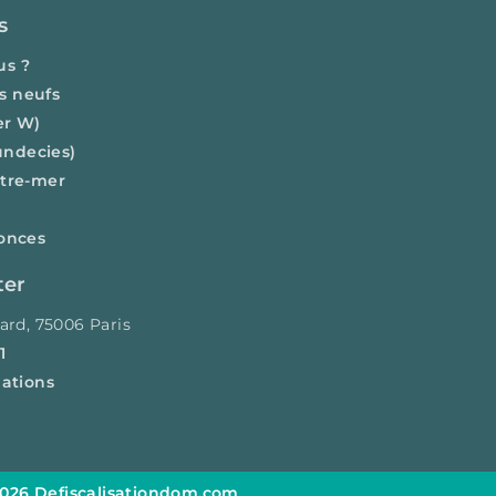
s
us ?
s neufs
er W)
 undecies)
utre-mer
onces
ter
ard, 75006 Paris
1
mations
2026 Defiscalisationdom.com