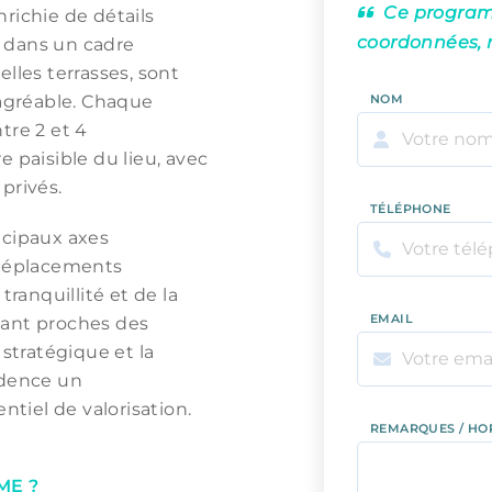
Ce programm
richie de détails
coordonnées, 
 dans un cadre
lles terrasses, sont
 agréable. Chaque
NOM
tre 2 et 4
e paisible du lieu, avec
privés.
TÉLÉPHONE
ncipaux axes
s déplacements
tranquillité et de la
EMAIL
tant proches des
stratégique et la
idence un
tiel de valorisation.
REMARQUES / HO
ME ?