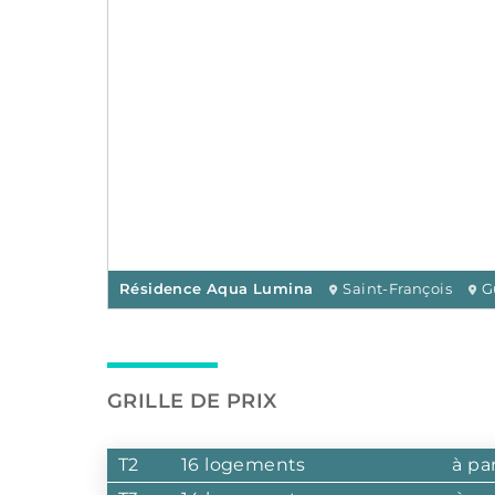
Résidence Aqua Lumina
Saint-François
G
GRILLE DE PRIX
T2
16 logements
à pa