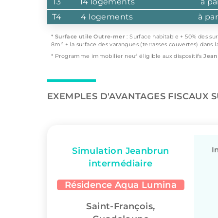
T3
14 logements
à pa
T4
4 logements
à pa
*
Surface utile Outre-mer
: Surface habitable + 50% des su
8m² + la surface des varangues (terrasses couvertes) dans l
* Programme immobilier neuf éligible aux dispositifs
Jean
EXEMPLES D'AVANTAGES FISCAUX 
I
Simulation Jeanbrun
intermédiaire
Résidence Aqua Lumina
Saint-François,