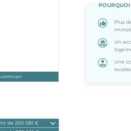
POURQUOI 
Plus d
immobi
Un accè
logeme
Une co
locales
uadeloupe
rtir de 260 081 €