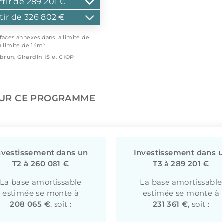
rtir de 289 201 €
rtir de 326 802 €
rfaces annexes dans la limite de
a limite de 14m².
brun
,
Girardin IS
et
CIOP
SUR CE PROGRAMME
nvestissement dans un
Investissement dans 
T2 à 260 081 €
T3 à 289 201 €
La base amortissable
La base amortissable
estimée se monte à
estimée se monte à
208 065 €
, soit :
231 361 €
, soit :