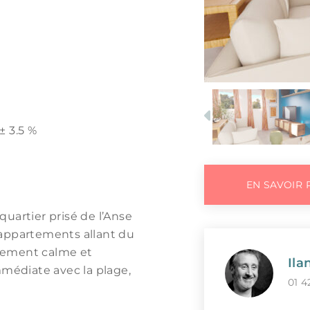
Previous
± 3.5 %
EN SAVOIR 
uartier prisé de l’Anse
 appartements allant du
nement calme et
Ila
mmédiate avec la plage,
01 4