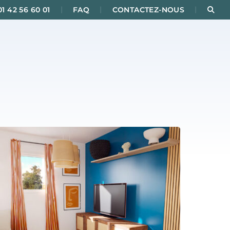
|
|
|
Rec
01 42 56 60 01
FAQ
CONTACTEZ-NOUS