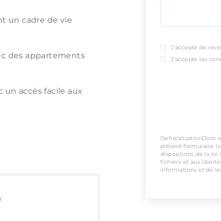
nt un cadre de vie
J’accepte de rece
vec des appartements
J’accepte les cond
 un accès facile aux
DefiscalisationDom es
présent formulaire (
dispositions de la loi
fichiers et aux libert
informations et de les
e