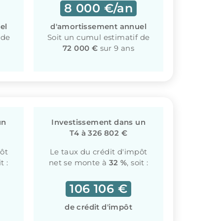
8 000 €/an
el
d'amortissement annuel
 de
Soit un cumul estimatif de
72 000 €
sur 9 ans
un
Investissement dans un
T4 à 326 802 €
pôt
Le taux du crédit d'impôt
it :
net se monte à
32 %
, soit :
106 106 €
de crédit d'impôt