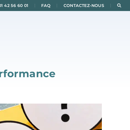
|
|
|
Rec
01 42 56 60 01
FAQ
CONTACTEZ-NOUS
erformance