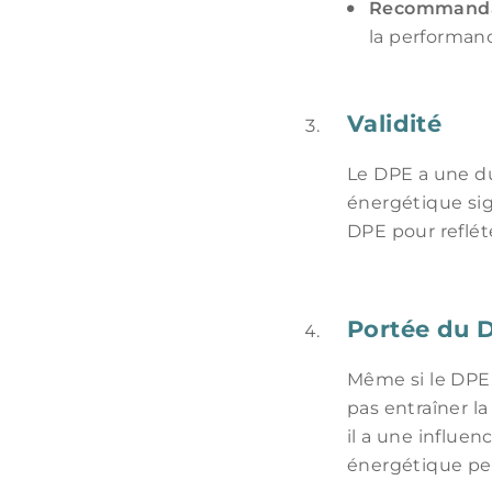
Recommanda
la performan
Validité
Le DPE a une dur
énergétique sign
DPE pour reflét
Portée du 
Même si le DPE e
pas entraîner l
il a une influe
énergétique peu