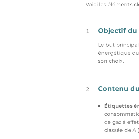
Voici les éléments c
Objectif du
Le but principa
énergétique du
son choix.
Contenu d
Étiquettes é
consommation
de gaz à effe
classée de A 