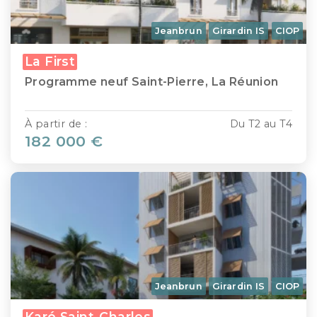
Jeanbrun
Girardin IS
CIOP
La First
Programme neuf Saint-Pierre, La Réunion
À partir de :
Du T2 au T4
182 000 €
Jeanbrun
Girardin IS
CIOP
Karé Saint-Charles