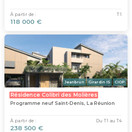
À partir de :
T1
118 000 €
Jeanbrun
Girardin IS
CIOP
Résidence Colibri des Molières
Programme neuf Saint-Denis, La Réunion
À partir de :
Du T1 au T4
238 500 €