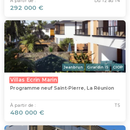
À partir de :
Du T2 au T4
292 000 €
Jeanbrun
Girardin IS
CIOP
Villas Ecrin Marin
Programme neuf Saint-Pierre, La Réunion
À partir de :
T5
480 000 €