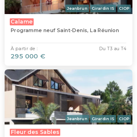
Jeanbrun
Girardin IS
CIOP
Calame
Programme neuf Saint-Denis, La Réunion
À partir de :
Du T3 au T4
295 000 €
Jeanbrun
Girardin IS
CIOP
Fleur des Sables