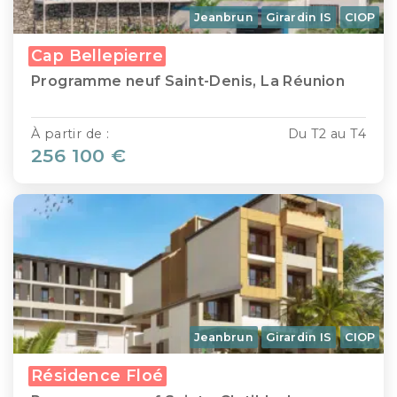
Jeanbrun
Girardin IS
CIOP
Cap Bellepierre
Programme neuf Saint-Denis, La Réunion
À partir de :
Du T2 au T4
256 100 €
Jeanbrun
Girardin IS
CIOP
Résidence Floé