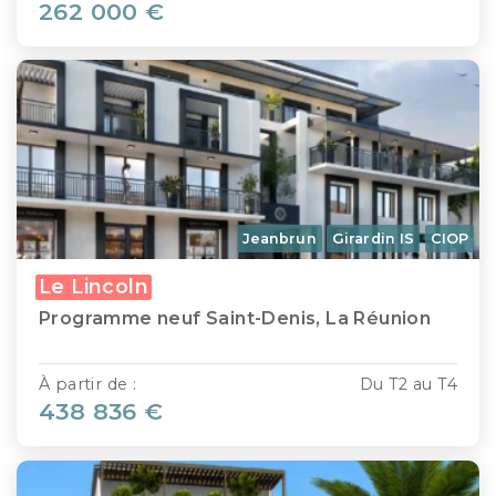
262 000 €
Jeanbrun
Girardin IS
CIOP
Le Lincoln
Programme neuf Saint-Denis, La Réunion
À partir de :
Du T2 au T4
438 836 €