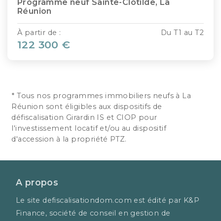
Programme neuf Sainte-Clotilde, La
Réunion
À partir de :
Du T1 au T2
122 300 €
1
…
4
5
6
* Tous nos programmes immobiliers neufs à La
Réunion sont éligibles aux dispositifs de
défiscalisation Girardin IS et CIOP pour
l'investissement locatif et/ou au dispositif
d'accession à la propriété PTZ.
A propos
Le site defiscalisationdom.com est édité par K&P
Finance, société de conseil en gestion de