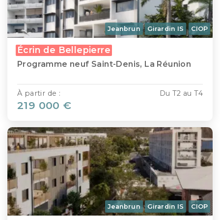
Jeanbrun
Girardin IS
CIOP
Écrin de Bellepierre
Programme neuf Saint-Denis, La Réunion
À partir de :
Du T2 au T4
219 000 €
Jeanbrun
Girardin IS
CIOP