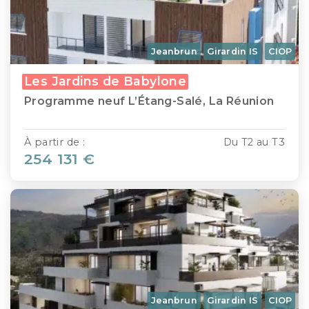
Jeanbrun
Girardin IS
CIOP
Les Jardins de Babylone
Programme neuf L’Étang-Salé, La Réunion
À partir de :
Du T2 au T3
254 131 €
Jeanbrun
Girardin IS
CIOP