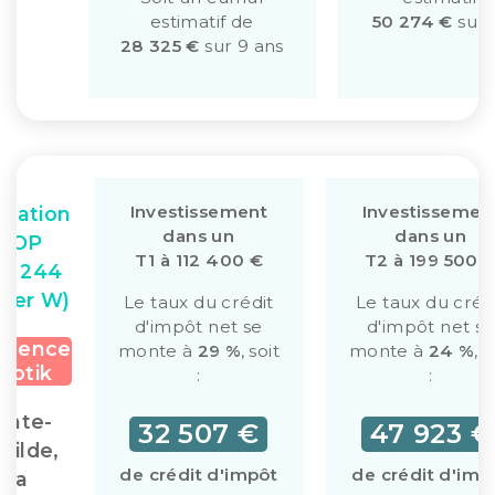
estimatif de
50 274 €
sur 
28 325 €
sur 9 ans
Investissement
Investissemen
ulation
dans un
dans un
CIOP
T1 à 112 400 €
T2 à 199 500 
t. 244
ter W)
Le taux du crédit
Le taux du créd
d'impôt net se
d'impôt net se
idence
monte à
29 %
, soit
monte à
24 %
, s
yptik
:
:
inte-
32 507 €
47 923 €
otilde,
de crédit d'impôt
de crédit d'imp
La