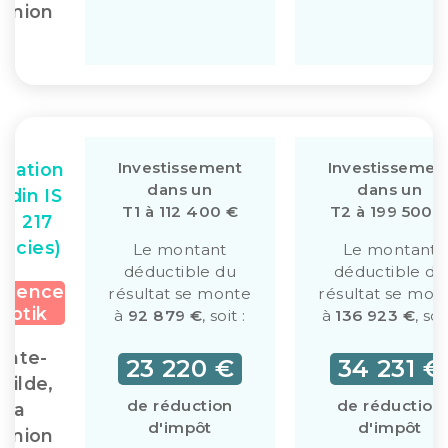
union
Investissement
Investissemen
ulation
dans un
dans un
ardin IS
T1 à 112 400 €
T2 à 199 500 
rt. 217
ecies)
Le montant
Le montant
déductible du
déductible du
idence
résultat se monte
résultat se mon
yptik
à
92 879 €
, soit :
à
136 923 €
, soit
inte-
23 220 €
34 231 €
otilde,
de réduction
de réduction
La
d'impôt
d'impôt
union