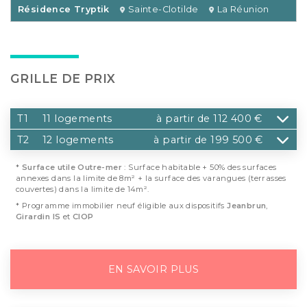
Résidence Tryptik
Sainte-Clotilde
La Réunion
GRILLE DE PRIX
T1
11 logements
à partir de 112 400 €
T2
12 logements
à partir de 199 500 €
*
Surface utile Outre-mer
: Surface habitable + 50% des surfaces
annexes dans la limite de 8m² + la surface des varangues (terrasses
couvertes) dans la limite de 14m².
* Programme immobilier neuf éligible aux dispositifs
Jeanbrun
,
Girardin IS
et
CIOP
EN SAVOIR PLUS