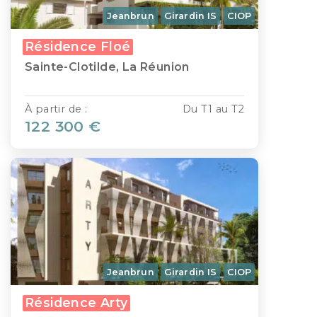
Jeanbrun
Girardin IS
CIOP
Résidence Floé
Sainte-Clotilde, La Réunion
À partir de :
Du T1 au T2
122 300 €
Jeanbrun
Girardin IS
CIOP
Résidence Arty