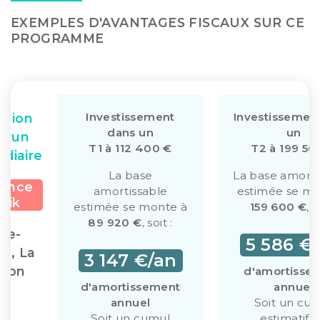
EXEMPLES D'AVANTAGES FISCAUX SUR CE
PROGRAMME
Investissement
Investissemen
ation
dans un
un
brun
T1 à 112 400 €
T2 à 199 50
édiaire
La base
La base amorti
dence
amortissable
estimée se mo
ptik
estimée se monte à
159 600 €
, s
89 920 €
, soit :
nte-
5 586 €
de, La
3 147 €/an
nion
d'amortisse
d'amortissement
annuel
annuel
Soit un cu
Soit un cumul
estimatif 