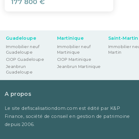
177 800 €
Guadeloupe
Martinique
Saint-Martin
Immobilier neuf
Immobilier neuf
Immobilier neu
Guadeloupe
Martinique
Martin
CIOP Guadeloupe
CIOP Martinique
Jeanbrun
Jeanbrun Martinique
Guadeloupe
A propos
Le site defiscalisationdom.com est édité par K&P
Finance, société de conseil en gestion de patrimoine
depuis 2006.