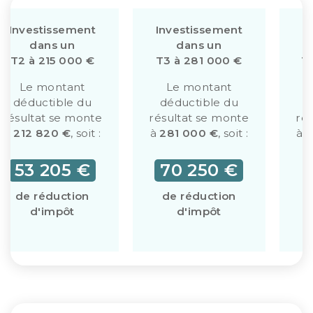
Investissement
Investissement
I
dans un
dans un
T2 à 215 000 €
T3 à 281 000 €
T
Le montant
Le montant
déductible du
déductible du
d
résultat se monte
résultat se monte
ré
à
212 820 €
, soit :
à
281 000 €
, soit :
à
3
53 205 €
70 250 €
de réduction
de réduction
d'impôt
d'impôt