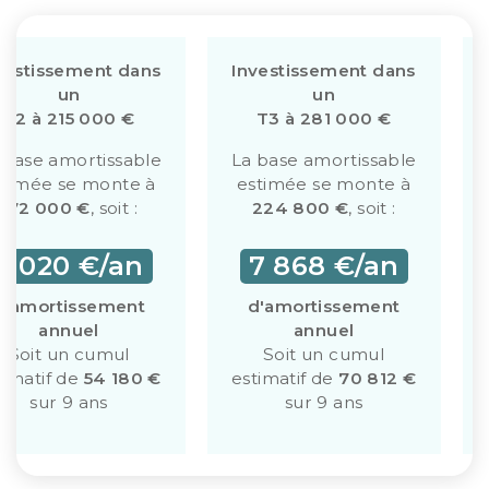
vestissement dans
Investissement dans
un
un
T2 à 215 000 €
T3 à 281 000 €
 base amortissable
La base amortissable
stimée se monte à
estimée se monte à
172 000 €
, soit :
224 800 €
, soit :
6 020 €/an
7 868 €/an
d'amortissement
d'amortissement
annuel
annuel
Soit un cumul
Soit un cumul
timatif de
54 180 €
estimatif de
70 812 €
sur 9 ans
sur 9 ans