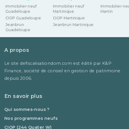
Immobilier neuf
Immobilier neuf
Immobilier neu
Guadeloupe
Martinique
Martin
CIOP Guadeloupe
CIOP Martinique
Jeanbrun
Jeanbrun Martinique
Guadeloupe
A propos
Le site defiscalisationdom.com est édité par K&P
Finance, société de conseil en gestion de patrimoine
depuis 2006.
En savoir plus
Qui sommes-nous ?
Nos programmes neufs
CIOP (244 Quater W)