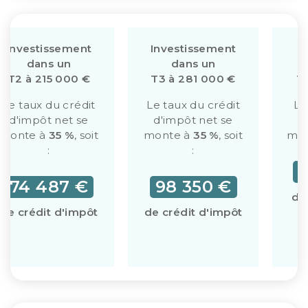
Investissement
Investissement
I
dans un
dans un
T2 à 215 000 €
T3 à 281 000 €
T
Le taux du crédit
Le taux du crédit
Le
d'impôt net se
d'impôt net se
d
monte à
35 %
, soit
monte à
35 %
, soit
mon
:
:
1
74 487 €
98 350 €
de
de crédit d'impôt
de crédit d'impôt