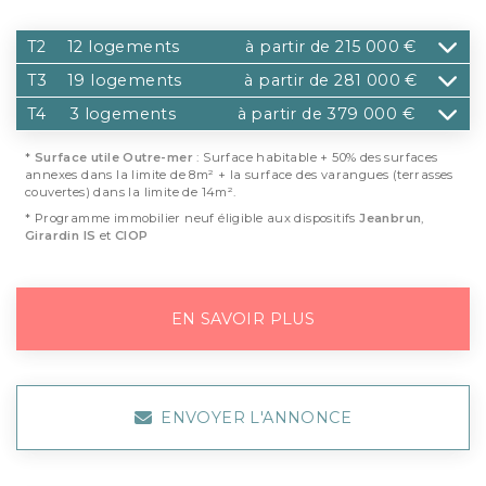
T2
12 logements
à partir de 215 000 €
T3
19 logements
à partir de 281 000 €
T4
3 logements
à partir de 379 000 €
*
Surface utile Outre-mer
: Surface habitable + 50% des surfaces
annexes dans la limite de 8m² + la surface des varangues (terrasses
couvertes) dans la limite de 14m².
* Programme immobilier neuf éligible aux dispositifs
Jeanbrun
,
Girardin IS
et
CIOP
EN SAVOIR PLUS
ENVOYER L'ANNONCE