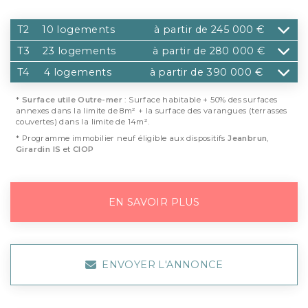
T2
10 logements
à partir de 245 000 €
T3
23 logements
à partir de 280 000 €
T4
4 logements
à partir de 390 000 €
*
Surface utile Outre-mer
: Surface habitable + 50% des surfaces
annexes dans la limite de 8m² + la surface des varangues (terrasses
couvertes) dans la limite de 14m².
* Programme immobilier neuf éligible aux dispositifs
Jeanbrun
,
Girardin IS
et
CIOP
EN SAVOIR PLUS
ENVOYER L'ANNONCE