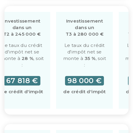
Investissement
Investissement
I
dans un
dans un
T2 à 245 000 €
T3 à 280 000 €
T
Le taux du crédit
Le taux du crédit
Le
d'impôt net se
d'impôt net se
d
monte à
28 %
, soit
monte à
35 %
, soit
mo
:
:
67 818 €
98 000 €
de crédit d'impôt
de crédit d'impôt
de