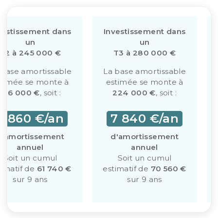
vestissement dans
Investissement dans
un
un
T2 à 245 000 €
T3 à 280 000 €
 base amortissable
La base amortissable
stimée se monte à
estimée se monte à
196 000 €
, soit :
224 000 €
, soit :
6 860 €/an
7 840 €/an
d'amortissement
d'amortissement
annuel
annuel
Soit un cumul
Soit un cumul
timatif de
61 740 €
estimatif de
70 560 €
sur 9 ans
sur 9 ans