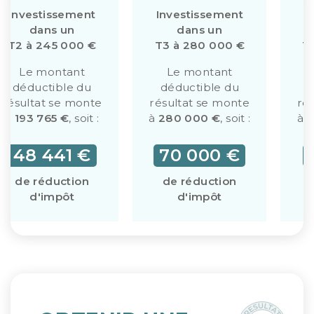
Investissement
Investissement
I
dans un
dans un
T2 à 245 000 €
T3 à 280 000 €
T
Le montant
Le montant
déductible du
déductible du
d
résultat se monte
résultat se monte
ré
à
193 765 €
, soit :
à
280 000 €
, soit :
à
3
48 441 €
70 000 €
de réduction
de réduction
d'impôt
d'impôt