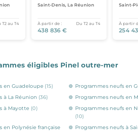
éunion
Saint-Pierre, La Réunion
Saint-P
 T2 au T4
À partir de :
Du T2 au T4
À partir d
254 431 €
182 00
rammes éligibles Pinel outre-mer
s en Guadeloupe
(15)
Programmes neufs en 
 à La Réunion
(36)
Programmes neufs en M
s à Mayotte
(0)
Programmes neufs en N
(10)
en Polynésie française
Programmes neufs à Sai