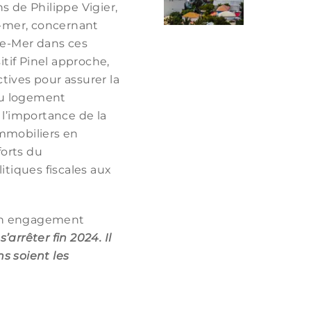
ns de Philippe Vigier,
-mer, concernant
tre-Mer dans ces
sitif Pinel approche,
tives pour assurer la
du logement
e l’importance de la
immobiliers en
forts du
tiques fiscales aux
 son engagement
’arrêter fin 2024. Il
s soient les