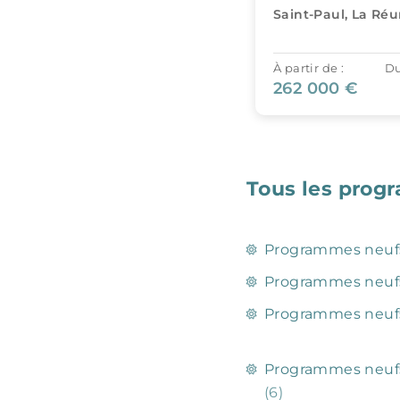
Saint-Paul, La Réunion
Saint-Denis, La R
À partir de :
Du T2 au T4
À partir de :
Du
262 000 €
438 836 €
Tous les prog
Programmes neuf
Programmes neufs
Programmes neuf
Programmes neufs 
(6)