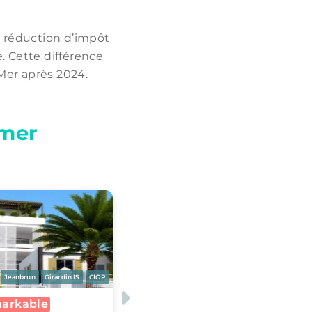
ne réduction d’impôt
 Cette différence
Mer après 2024.
-mer
Jeanbrun
Girardin IS
CIOP
Jeanbrun
Girardin IS
CIOP
Next
t
Calame