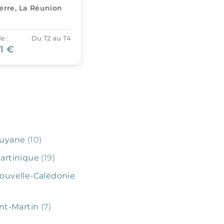
ierre, La Réunion
Saint-Denis, La Réunion
e :
Du T2 au T4
À partir de :
Du T3 au T4
0 €
295 000 €
Guyane
(10)
artinique
(19)
ouvelle-Calédonie
nt-Martin
(7)