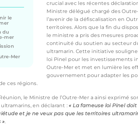
crucial avec les récentes déclaratio
Ministre délégué chargé des Outre
nir le
l’avenir de la défiscalisation en Ou
-mer
territoires. Alors que la fin du dispo
n du
le ministre a pris des mesures proac
re-mer
continuité du soutien au secteur 
ission
ultramarin. Cette initiative soulign
Outre-Mer
loi Pinel pour les investissements 
Outre-Mer et met en lumière les ef
gouvernement pour adapter les poli
de ces régions.
la Réunion, le Ministre de l’Outre-Mer a ainsi exprimé
s ultramarins, en déclarant :
« La fameuse loi Pinel doit s
étude et je ne veux pas que les territoires ultramarin
 »
.