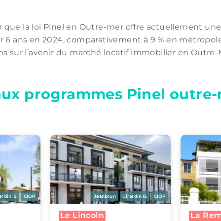
ter que la loi Pinel en Outre-mer offre actuellement u
r 6 ans en 2024, comparativement à 9 % en métropole.
s sur l’avenir du marché locatif immobilier en Outre-
aux programmes Pinel outre
ardin IS
CIOP
Jeanbrun
Girardin IS
CIOP
La Remarkable
La Firs