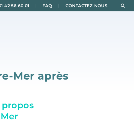
|
|
|
Rec
01 42 56 60 01
FAQ
CONTACTEZ-NOUS
tre-Mer après
s propos
-Mer