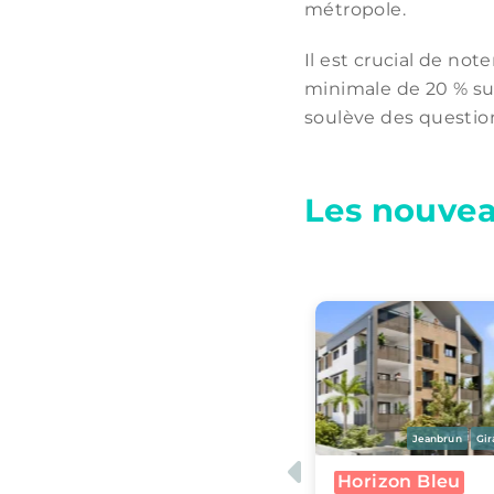
métropole.
Il est crucial de no
minimale de 20 % su
soulève des question
Les nouve
Jeanbrun
Girardin IS
CIOP
Jeanbrun
Gir
Previous
Horizon Bleu
Le Lincoln