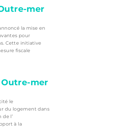
 Outre-mer
 annoncé la mise en
novantes pour
. Cette initiative
esure fiscale
el Outre-mer
ité le
eur du logement dans
 de l’
pport à la