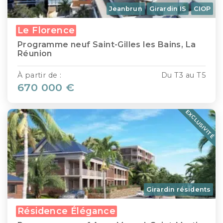
Jeanbrun
Girardin IS
CIOP
Le Florence
Programme neuf Saint-Gilles les Bains, La
Réunion
À partir de :
Du T3 au T5
670 000 €
EXCLUSIVITÉ
Girardin résidents
Résidence Élégance