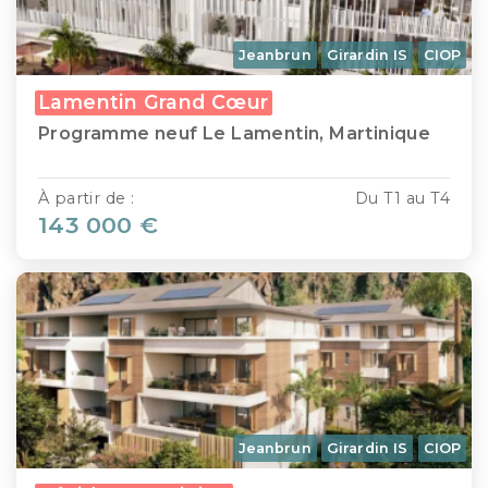
Jeanbrun
Girardin IS
CIOP
Lamentin Grand Cœur
Programme neuf Le Lamentin, Martinique
À partir de :
Du T1 au T4
143 000 €
Jeanbrun
Girardin IS
CIOP