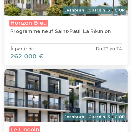
Jeanbrun
Girardin IS
CIOP
Horizon Bleu
Programme neuf Saint-Paul, La Réunion
À partir de :
Du T2 au T4
262 000 €
Jeanbrun
Girardin IS
CIOP
Le Lincoln