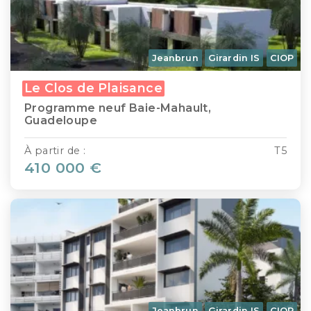
Jeanbrun
Girardin IS
CIOP
Le Clos de Plaisance
Programme neuf Baie-Mahault,
Guadeloupe
À partir de :
T5
410 000 €
Jeanbrun
Girardin IS
CIOP