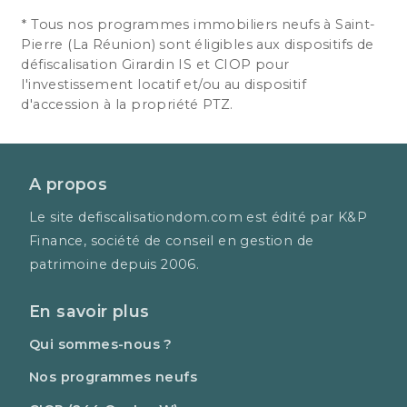
* Tous nos programmes immobiliers neufs à Saint-
Pierre (La Réunion) sont éligibles aux dispositifs de
défiscalisation Girardin IS et CIOP pour
l'investissement locatif et/ou au dispositif
d'accession à la propriété PTZ.
A propos
Le site defiscalisationdom.com est édité par K&P
Finance, société de conseil en gestion de
patrimoine depuis 2006.
En savoir plus
Qui sommes-nous ?
Nos programmes neufs