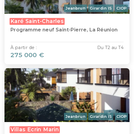
Jeanbrun
Girardin IS
CIOP
Karé Saint-Charles
Programme neuf Saint-Pierre, La Réunion
À partir de :
Du T2 au T4
275 000 €
Jeanbrun
Girardin IS
CIOP
Villas Ecrin Marin