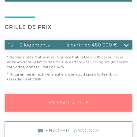
GRILLE DE PRIX
T5
6 logements
à partir de 480 000 €
*
Surface utile Outre-mer
: Surface habitable + 50% des surfaces
annexes dans la limite de 8m² + la surface des varangues (terrasses
couvertes) dans la limite de 14m².
* Programme immobilier neuf éligible aux dispositifs
Jeanbrun
,
Girardin IS
et
CIOP
EN SAVOIR PLUS
ENVOYER L'ANNONCE