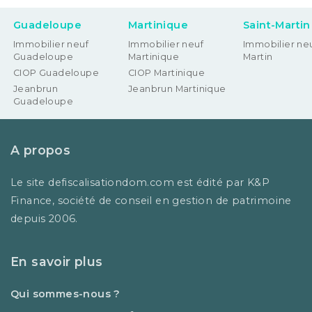
Guadeloupe
Martinique
Saint-Martin
Immobilier neuf
Immobilier neuf
Immobilier neu
Guadeloupe
Martinique
Martin
CIOP Guadeloupe
CIOP Martinique
Jeanbrun
Jeanbrun Martinique
Guadeloupe
A propos
Le site defiscalisationdom.com est édité par K&P
Finance, société de conseil en gestion de patrimoine
depuis 2006.
En savoir plus
Qui sommes-nous ?