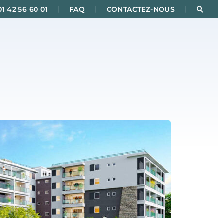
|
|
|
Rec
01 42 56 60 01
FAQ
CONTACTEZ-NOUS