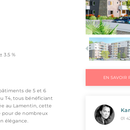
Previous
± 3.5 %
EN SAVOIR 
bâtiments de 5 et 6
u T4, tous bénéficiant
ée au Lamentin, cette
Kar
e pour de nombreux
01 4
on élégance.