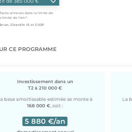
tir de 385 000 €
rfaces annexes dans la limite de
a limite de 14m².
brun
,
Girardin IS
et
CIOP
SUR CE PROGRAMME
Investissement dans un
T2 à 210 000 €
a base amortissable estimée se monte à
La 
168 000 €
, soit :
5 880 €/an