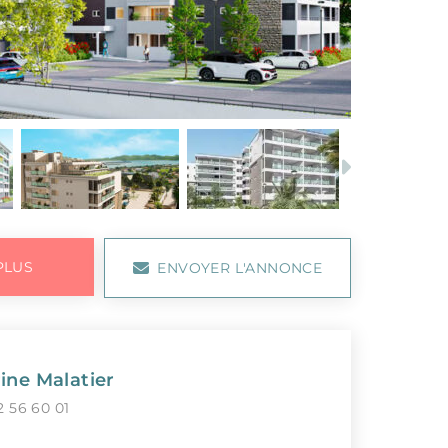
Next
PLUS
ENVOYER L'ANNONCE
ine Malatier
2 56 60 01