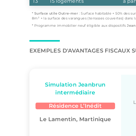
T3
15 logements
à par
*
Surface utile Outre-mer
: Surface habitable + 50% des su
8m² + la surface des varangues (terrasses couvertes) dans l
* Programme immobilier neuf éligible aux dispositifs
Jean
EXEMPLES D'AVANTAGES FISCAUX 
Simulation Jeanbrun
intermédiaire
L
Résidence L’Inédit
Le Lamentin, Martinique