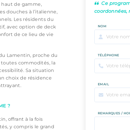
Ce programm
s haut de gamme,
coordonnées, 
 douches à l’italienne,
nels. Les résidents du
tif, avec option de deck
NOM
onfort de ce lieu de vie
é du Lamentin, proche du
TÉLÉPHONE
e toutes commodités, la
ssibilité. Sa situation
 un choix de résidence
EMAIL
attrayant.
ME ?
REMARQUES / HO
 offrant à la fois
tés, y compris le grand