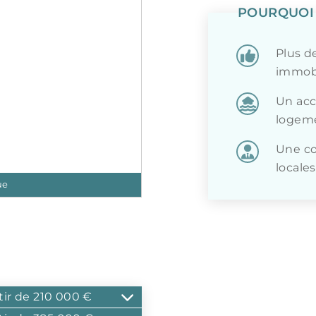
POURQUOI 
Plus d
immobi
Un accè
logeme
Une co
locales
ue
tir de 210 000 €