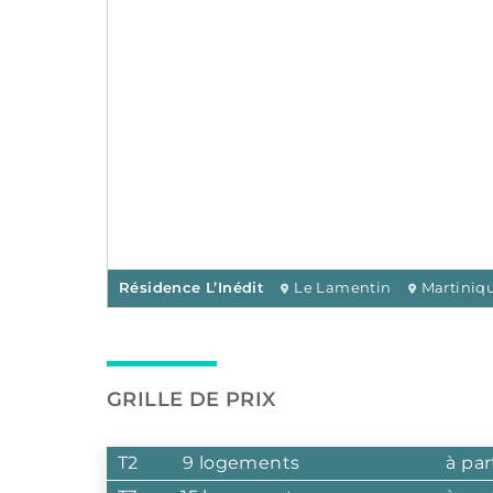
Résidence L’Inédit
Le Lamentin
Martiniq
GRILLE DE PRIX
T2
9 logements
à par