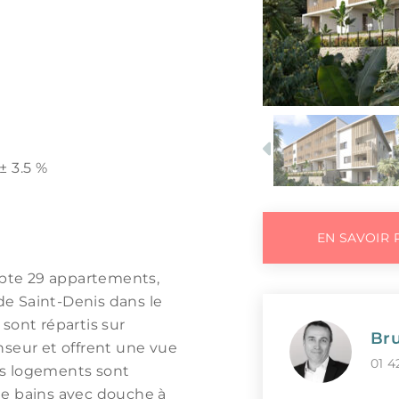
Previous
± 3.5 %
EN SAVOIR 
pte 29 appartements,
 de Saint-Denis dans le
sont répartis sur
Bru
nseur et offrent une vue
01 4
es logements sont
de bains avec douche à