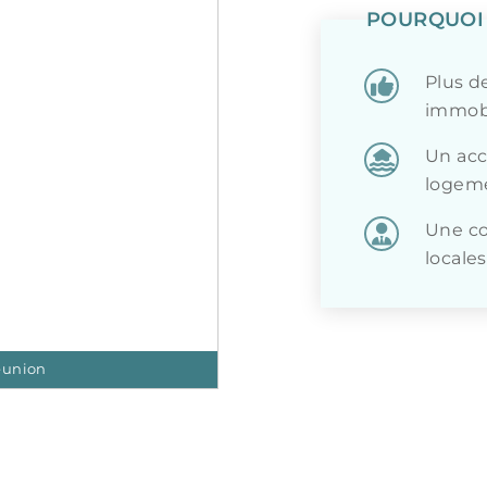
POURQUOI 
Plus d
immobi
Un accè
logeme
Une co
locales
éunion