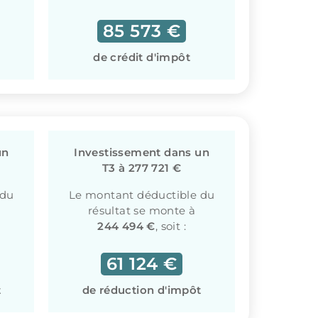
85 573 €
de crédit d'impôt
un
Investissement dans un
T3 à 277 721 €
 du
Le montant déductible du
résultat se monte à
244 494 €
, soit :
61 124 €
t
de réduction d'impôt