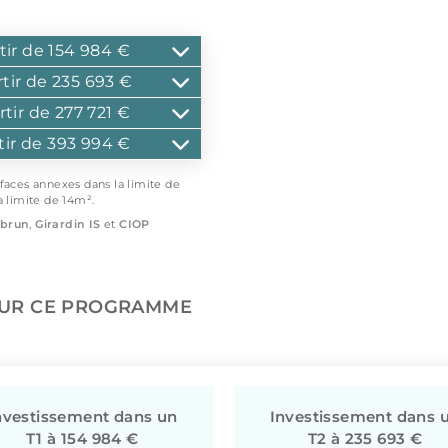
tir de 154 984 €
rtir de 235 693 €
rtir de 277 721 €
tir de 393 994 €
rfaces annexes dans la limite de
a limite de 14m².
brun
,
Girardin IS
et
CIOP
SUR CE PROGRAMME
nvestissement dans un
Investissement dans 
T1 à 154 984 €
T2 à 235 693 €