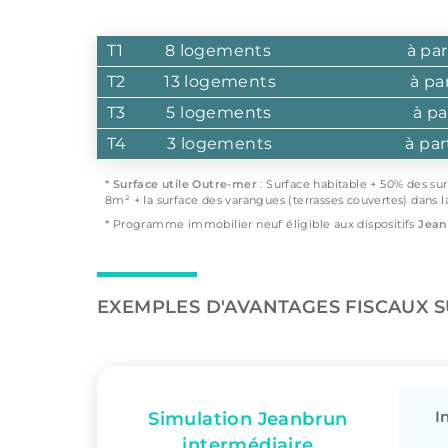
T1
8 logements
à par
T2
13 logements
à pa
T3
5 logements
à pa
T4
3 logements
à par
*
Surface utile Outre-mer
: Surface habitable + 50% des su
8m² + la surface des varangues (terrasses couvertes) dans l
* Programme immobilier neuf éligible aux dispositifs
Jean
EXEMPLES D'AVANTAGES FISCAUX 
I
Simulation Jeanbrun
intermédiaire