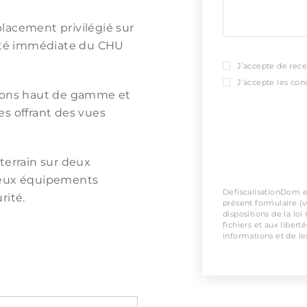
lacement privilégié sur
mité immédiate du CHU
J’accepte de rece
J’accepte les cond
tions haut de gamme et
s offrant des vues
terrain sur deux
reux équipements
DefiscalisationDom es
rité.
présent formulaire (
dispositions de la loi
fichiers et aux libert
informations et de les