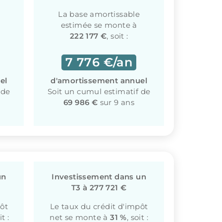
La base amortissable
estimée se monte à
222 177 €
, soit :
7 776 €/an
el
d'amortissement annuel
 de
Soit un cumul estimatif de
69 986 €
sur 9 ans
un
Investissement dans un
T3 à 277 721 €
pôt
Le taux du crédit d'impôt
it :
net se monte à
31 %
, soit :