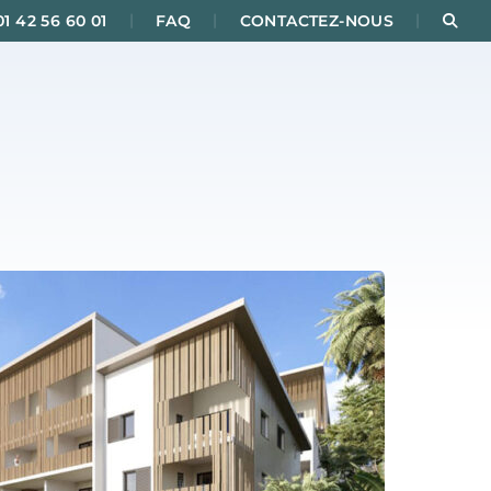
|
|
|
Rec
01 42 56 60 01
FAQ
CONTACTEZ-NOUS