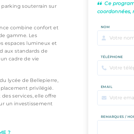
Ce programm
 parking souterrain sur
coordonnées, 
ence combine confort et
NOM
t de gamme. Les
des espaces lumineux et
nd aux standards de
TÉLÉPHONE
 un cadre de vie
u lycée de Bellepierre,
EMAIL
placement privilégié.
des services, elle offre
our un investissement
REMARQUES / HO
ME ?