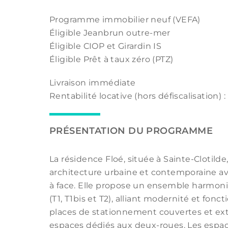
Programme immobilier neuf (VEFA)
Éligible Jeanbrun outre-mer
Éligible CIOP et Girardin IS
Éligible Prêt à taux zéro (PTZ)
Livraison immédiate
Rentabilité locative (hors défiscalisation) :
PRÉSENTATION DU PROGRAMME
La résidence Floé, située à Sainte-Clotild
architecture urbaine et contemporaine a
à face. Elle propose un ensemble harmon
(T1, T1bis et T2), alliant modernité et fonc
places de stationnement couvertes et ext
espaces dédiés aux deux-roues. Les esp