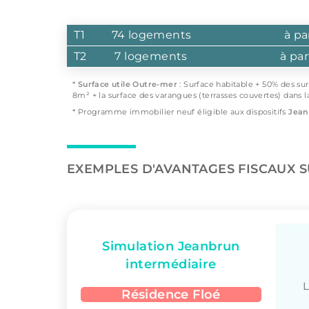
T1
74 logements
à pa
T2
7 logements
à par
*
Surface utile Outre-mer
: Surface habitable + 50% des su
8m² + la surface des varangues (terrasses couvertes) dans l
* Programme immobilier neuf éligible aux dispositifs
Jean
EXEMPLES D'AVANTAGES FISCAUX 
Simulation Jeanbrun
intermédiaire
L
Résidence Floé