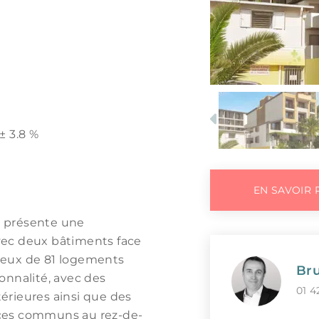
Previous
 ± 3.8 %
EN SAVOIR 
e, présente une
vec deux bâtiments face
ieux de 81 logements
Bru
tionnalité, avec des
01 4
érieures ainsi que des
aces communs au rez-de-