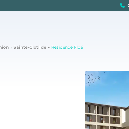
nion
»
Sainte-Clotilde
»
Résidence Floé