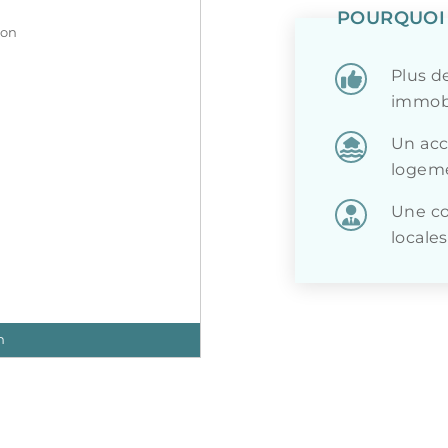
POURQUOI 
ion
Plus d
immobi
Un accè
logeme
Une co
locales
n