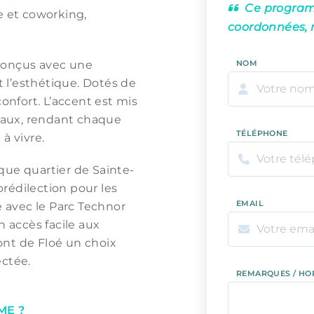
Ce programm
 et coworking,
coordonnées, 
 conçus avec une
NOM
et l’esthétique. Dotés de
confort. L’accent est mis
riaux, rendant chaque
TÉLÉPHONE
à vivre.
que quartier de Sainte-
 prédilection pour les
EMAIL
é avec le Parc Technor
n accès facile aux
ont de Floé un choix
ectée.
REMARQUES / HO
ME ?