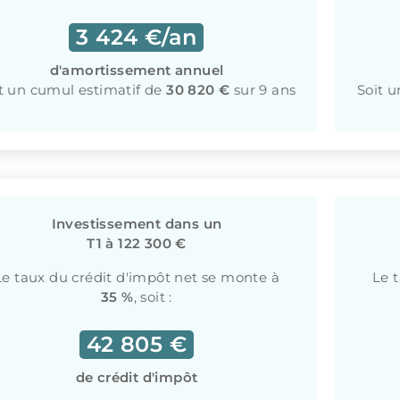
3 424 €/an
d'amortissement annuel
t un cumul estimatif de
30 820 €
sur 9 ans
Soit 
Investissement dans un
T1 à 122 300 €
Le taux du crédit d'impôt net se monte à
Le 
35 %
, soit :
42 805 €
de crédit d'impôt