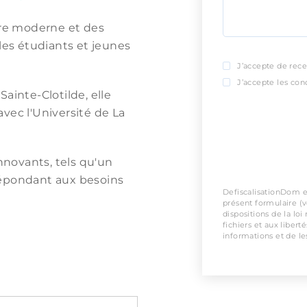
ure moderne et des
les étudiants et jeunes
J’accepte de rece
J’accepte les cond
ainte-Clotilde, elle
vec l'Université de La
novants, tels qu'un
répondant aux besoins
DefiscalisationDom es
présent formulaire (
dispositions de la loi
fichiers et aux libert
informations et de les