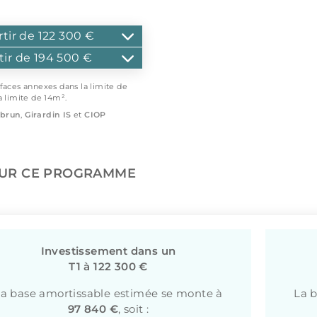
rtir de 122 300 €
tir de 194 500 €
rfaces annexes dans la limite de
a limite de 14m².
brun
,
Girardin IS
et
CIOP
SUR CE PROGRAMME
Investissement dans un
T1 à 122 300 €
a base amortissable estimée se monte à
La 
97 840 €
, soit :