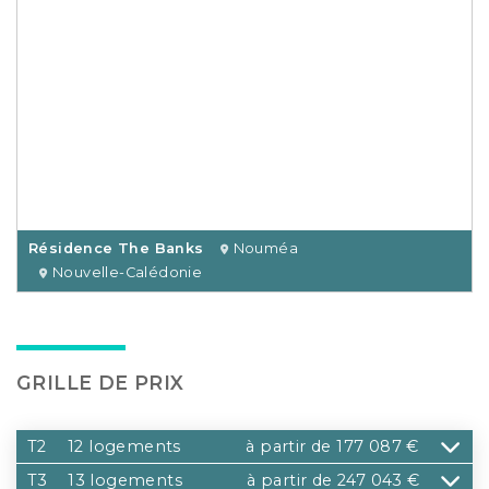
Résidence The Banks
Nouméa
Nouvelle-Calédonie
GRILLE DE PRIX
T2
12 logements
à partir de 177 087 €
T3
13 logements
à partir de 247 043 €