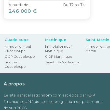
À partir de :
Du T2 au T4
246 000 €
Guadeloupe
Martinique
Saint-Martin
Immobilier neuf
Immobilier neuf
Immobilier neu
Guadeloupe
Martinique
Martin
CIOP Guadeloupe
CIOP Martinique
Jeanbrun
Jeanbrun Martinique
Guadeloupe
A propos
Le site defiscalisationdom.com est édité par K&P
Finance, société de conseil en gestion de patrimoine
depuis 2006.