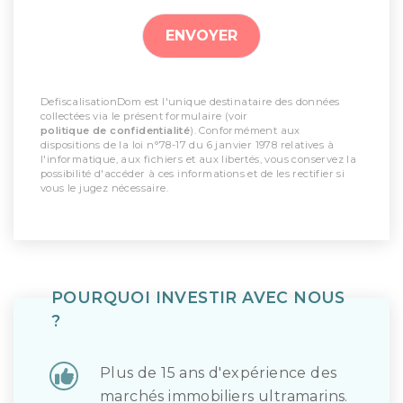
DefiscalisationDom est l'unique destinataire des données
collectées via le présent formulaire (voir
politique de confidentialité
). Conformément aux
dispositions de la loi n°78-17 du 6 janvier 1978 relatives à
l'informatique, aux fichiers et aux libertés, vous conservez la
possibilité d'accéder à ces informations et de les rectifier si
vous le jugez nécessaire.
POURQUOI INVESTIR AVEC NOUS
?
Plus de 15 ans d'expérience des
marchés immobiliers ultramarins.