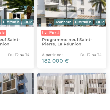
Girardin IS
CIOP
Jeanbrun
Girardin IS
CIOP
ble
La First
uf Saint-
Programme neuf Saint-
union
Pierre, La Réunion
Du T2 au T4
À partir de :
Du T2 au T4
182 000 €