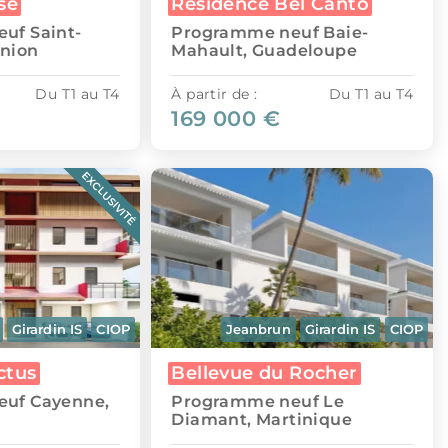
se
Résidence Bel Canto
uf Saint-
Programme neuf Baie-
union
Mahault, Guadeloupe
Du T1 au T4
À partir de :
Du T1 au T4
169 000 €
EXCLUSIVITÉ
Girardin IS
CIOP
Jeanbrun
Girardin IS
CIOP
ctus
Bellevue du Rocher
uf Cayenne,
Programme neuf Le
Diamant, Martinique