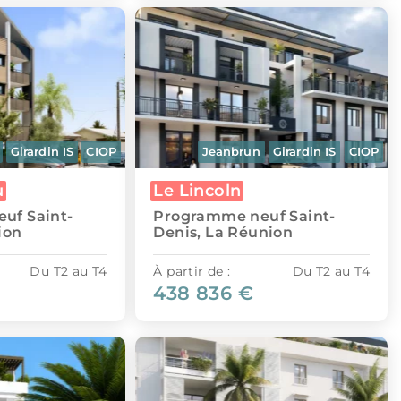
Girardin IS
CIOP
Jeanbrun
Girardin IS
CIOP
u
Le Lincoln
uf Saint-
Programme neuf Saint-
ion
Denis, La Réunion
Du T2 au T4
À partir de :
Du T2 au T4
438 836 €