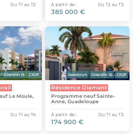
Du T1 au T2
À partir de :
Du T2 au T3
385 000 €
Girardin IS
CIOP
Jeanbrun
Girardin IS
CIOP
rail
Résidence Diamant
uf Le Moule,
Programme neuf Sainte-
Anne, Guadeloupe
Du T1 au T4
À partir de :
Du T1 au T3
174 900 €