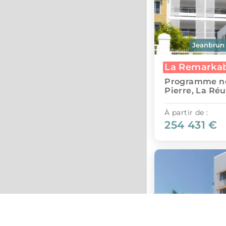
Jeanbrun
La Remarka
Programme ne
Pierre, La Ré
À partir de :
254 431 €
Leaflet
|
©
OpenStreetMap