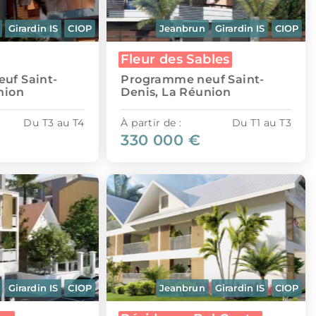
Girardin IS
CIOP
Jeanbrun
Girardin IS
CIOP
Fleur des Sables
uf Saint-
Programme neuf Saint-
nion
Denis, La Réunion
Du T3 au T4
À partir de :
Du T1 au T3
330 000 €
Girardin IS
CIOP
Jeanbrun
Girardin IS
CIOP