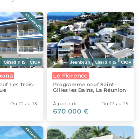
EXCLUSIVITÉ
Girardin IS
CIOP
Jeanbrun
Girardin IS
CIOP
xana
Le Florence
f Les Trois-
Programme neuf Saint-
que
Gilles les Bains, La Réunion
Du T2 au T3
À partir de :
Du T3 au T5
670 000 €
EXCLUSIVITÉ