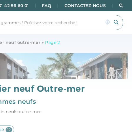
|
|
|
Rec
01 42 56 60 01
FAQ
CONTACTEZ-NOUS
er neuf outre-mer
»
Page 2
ier neuf Outre-mer
mmes neufs
ts neufs outre-mer
ité
12