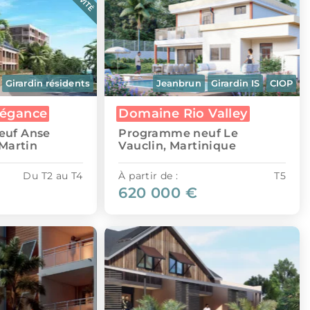
Girardin résidents
Jeanbrun
Girardin IS
CIOP
légance
Domaine Rio Valley
euf Anse
Programme neuf Le
-Martin
Vauclin, Martinique
Du T2 au T4
À partir de :
T5
620 000 €