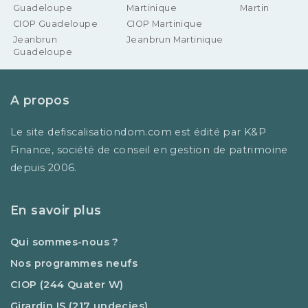
Guadeloupe
Martinique
Martin
CIOP Guadeloupe
CIOP Martinique
Jeanbrun
Jeanbrun Martinique
Guadeloupe
A propos
Le site defiscalisationdom.com est édité par K&P
Finance, société de conseil en gestion de patrimoine
depuis 2006.
En savoir plus
Qui sommes-nous ?
Nos programmes neufs
CIOP (244 Quater W)
Girardin IS (217 undecies)