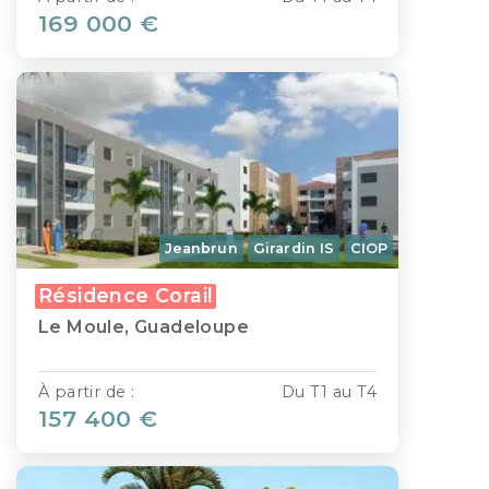
169 000 €
Jeanbrun
Girardin IS
CIOP
Résidence Corail
Le Moule, Guadeloupe
À partir de :
Du T1 au T4
157 400 €