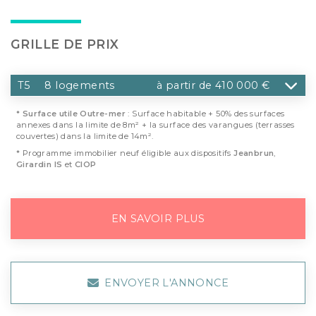
GRILLE DE PRIX
T5
8 logements
à partir de 410 000 €
*
Surface utile Outre-mer
: Surface habitable + 50% des surfaces
annexes dans la limite de 8m² + la surface des varangues (terrasses
couvertes) dans la limite de 14m².
* Programme immobilier neuf éligible aux dispositifs
Jeanbrun
,
Girardin IS
et
CIOP
EN SAVOIR PLUS
ENVOYER L'ANNONCE