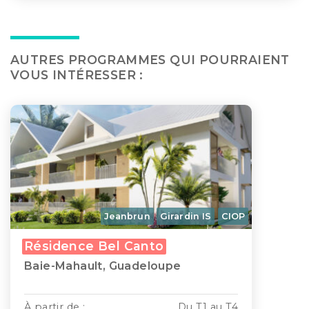
AUTRES PROGRAMMES QUI POURRAIENT
VOUS INTÉRESSER :
Jeanbrun
Girardin IS
CIOP
Résidence Bel Canto
Baie-Mahault, Guadeloupe
À partir de :
Du T1 au T4