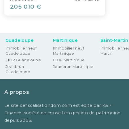
205 010 €
Guadeloupe
Martinique
Saint-Martin
Immobilier neuf
Immobilier neuf
Immobilier neu
Guadeloupe
Martinique
Martin
CIOP Guadeloupe
CIOP Martinique
Jeanbrun
Jeanbrun Martinique
Guadeloupe
A propos
Le site defiscalisationdom.com est édité par K&P
Finance, société de conseil en gestion de patrimoine
depuis 2006.