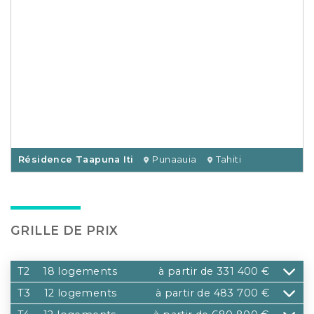
Résidence Taapuna Iti
Punaauia
Tahiti
GRILLE DE PRIX
T2
18 logements
à partir de 331 400 €
T3
12 logements
à partir de 483 700 €