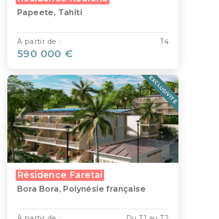
Papeete, Tahiti
À partir de :
T4
590 000 €
EXCLUSIVITÉ
Résidence Faretai
Bora Bora, Polynésie française
À partir de :
Du T1 au T2